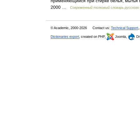
применяющийся при стирке белья, мытья п
2000 …
Современный толковый словарь русского
© Academic, 2000-2026
Contact us:
Technical Support
,
Dictionaries export
, created on PHP,
Joomla,
Dr