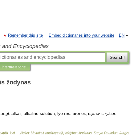
Remember this site
Embed dictionaries into your website
EN
s and Encyclopedias
Search!
Interpretations
is žodynas
angl
.
alkali
;
alkaline
solution
;
lye
rus
.
щелок
;
щелочь
ryšiai
:
papild
.
leid
. –
Vilnius:
Mokslo
ir
enciklopedijų
leidybos
institutas
.
Kazys
Daukšas
,
Jurgis