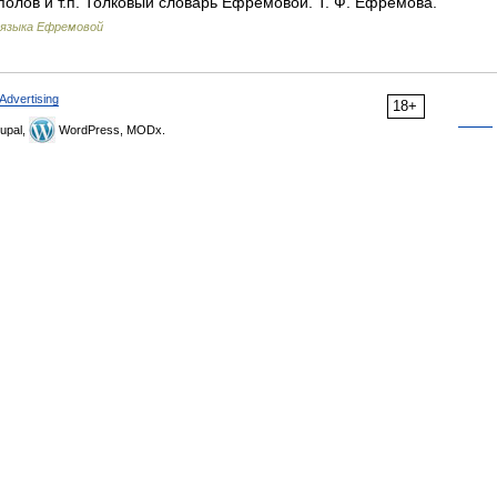
олов и т.п. Толковый словарь Ефремовой. Т. Ф. Ефремова.
 языка Ефремовой
Advertising
18+
upal,
WordPress, MODx.