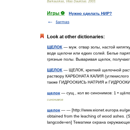
Barkauskas
,
Vitas
Daukšas
.
2003
.
Игры ⚽
Нужно сделать НИР?
šarmas
Look at other dictionaries:
ЩЕЛОК
— муж. отвар золы, настой кипятку 
воде щелочи или едких солей. Белье паря
грязные полы. Вываривая щелок, получа
ЩЕЛОК
— ЩЕЛОК, крепкий щелочной раст
раствору КАРБОНАТА КАЛИЯ (углекислого к
также ГИДРООКИСЬ НАТРИЯ и ГИДРОО
щелок
— сущ., кол во синонимов: 1 • щёл
синонимов
щелок
— — [http://www.eionet.europa.eu/gem
obtained from the leaching of wood ashes. (
langcode=en] Тематики охрана окружа