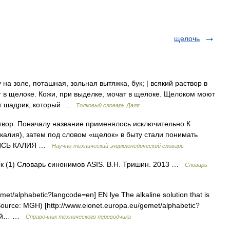
щелочь
на золе, поташная, зольная вытяжка, бук; | всякий раствор в
т в щелоке. Кожи, при выделке, мочат в щелоке. Щелоком моют
ют шадрик, который …
Толковый словарь Даля
вор. Поначалу название применялось исключительно К
алия), затем под словом «щелок» в быту стали понимать
КИСЬ КАЛИЯ …
Научно-технический энциклопедический словарь
ок (1) Словарь синонимов ASIS. В.Н. Тришин. 2013 …
Словарь
et/alphabetic?langcode=en] EN lye The alkaline solution that is
Source: MGH) [http://www.eionet.europa.eu/gemet/alphabetic?
ющей… …
Справочник технического переводчика