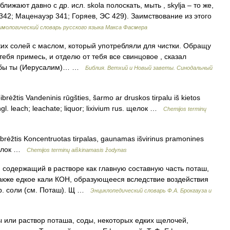
ближают давно с др. исл. skola полоскать, мыть , skylja – то же,
W 342; Маценауэр 341; Горяев, ЭС 429). Заимствование из этого
мологический словарь русского языка Макса Фасмера
дких солей с маслом, который употребляли для чистки. Обращу
тебя примесь, и отделю от тебя все свинцовое , сказал
тя бы ты (Иерусалим)… …
Библия. Ветхий и Новый заветы. Синодальный
ibrėžtis Vandeninis rūgšties, šarmo ar druskos tirpalu iš kietos
gl. leach; leachate; liquor; lixivium rus. щелок …
Chemijos terminų
pibrėžtis Koncentruotas tirpalas, gaunamas išvirinus pramonines
. щелок …
Chemijos terminų aiškinamasis žodynas
 содержащий в растворе как главную составную часть поташ,
также едкое кали КОН, образующееся вследствие воздействия
р. соли (см. Поташ). Щ …
Энциклопедический словарь Ф.А. Брокгауза и
 или раствор поташа, соды, некоторых едких щелочей,