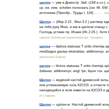
щелок
— уже в Домостр. Заб. (158 и сл.), с
ср. нж. нем. schölen полоскать (см. Мi. Е
источника (Преобр., Труды I, 118)… …
Эти
Щелок
— (Иер.2:22 , Мал.3:2 ) раствор е
на тебя руку Мою, и как в щелочи очищу с 
Господь устами пр. Исаии (Ис.2:25 ). Хо
перевод. Библейская энциклопедия арх. Никифора.
щелок
— išplova statusas T sritis chemija ap
medžiagos gautas ekstraktas. atitikmenys: an
aiškinamasis žodynas
щелок
— išviros statusas T sritis chemija a
žaliavas. atitikmenys: angl. lye; liquor rus
Щелок
— водяной настой древесной золы,
или углекалиевую соль К2СО3, а отчасти 
находящейся в золе извести на К2СО3 и д
И.А. Ефрона
Щелок
— щёлок м. Настой древесной золы