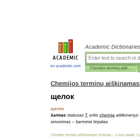
Academic Dictionarie
en-academic.com
Chemijos terminų aiškinamasis žodynas
Chemijos terminų aiškinamas
щелок
щелок
šarmas
statusas
T
sritis
chemija
atitikmenys
:
sinonimas
–
šarminis
tirpalas
Chemijos
terminų
aiškinamasis
žodynas
–
2
-
asis
patais
.
ir